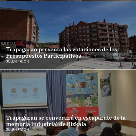
Trapagaran presenta las votaciones de los
Presupuestos Participativos
JULEN FRIÓN
Trapagaran se convertirá en escaparate de la
memoria industrial de Bizkaia
JULEN FRIÓN