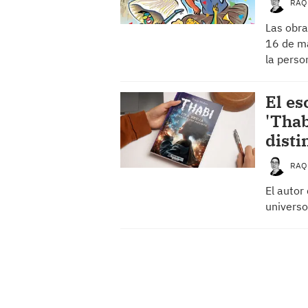
RAQ
Las obra
16 de ma
la perso
El es
'Thab
disti
RAQ
El autor
universo