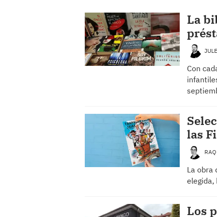
La bi
prést
JUL
Con cada
infantil
septiem
Selec
las F
RAQ
La obra 
elegida,
Los p