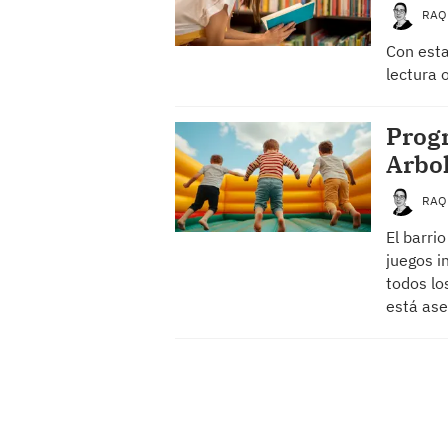
RAQ
Con esta
lectura 
Progr
Arbo
RAQ
El barri
juegos i
todos lo
está as