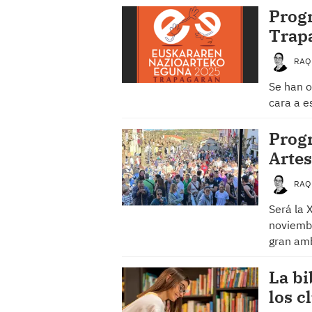
Progr
Trap
RAQ
Se han o
cara a 
Progr
Artes
RAQ
Será la 
noviembr
gran am
La bi
los c