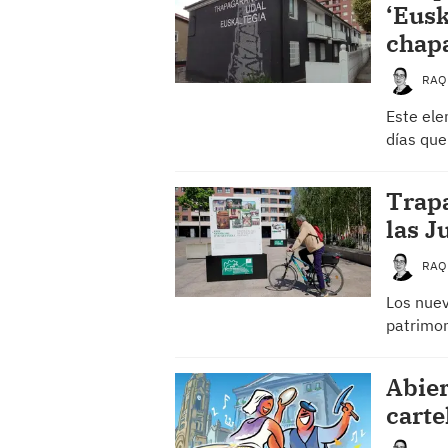
‘Eusk
chap
RAQ
Este ele
días que
Trapa
las J
RAQ
Los nuev
patrimon
Abier
carte