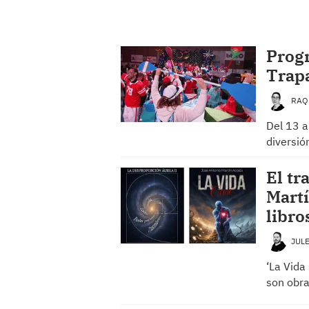
Progr
Trap
RAQ
Del 13 a
diversió
El tr
Martí
libro
JUL
‘La Vida
son obra