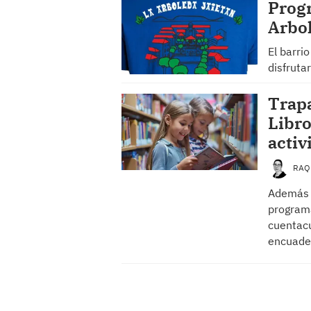
Progr
Arbo
El barri
disfruta
Trap
Libro
activ
RAQ
Además d
programa
cuentacu
encuader