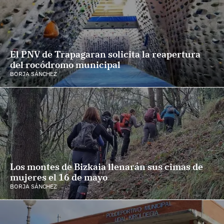
El PNV de Trapagaran solicita la reapertura
del rocódromo municipal
BORJA SÁNCHEZ
Los montes de Bizkaia llenarán sus cimas de
mujeres el 16 de mayo
BORJA SÁNCHEZ