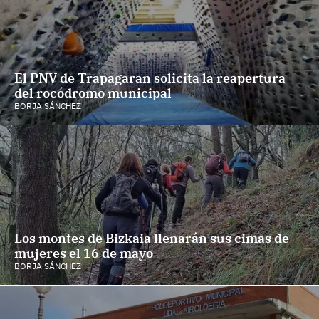
El PNV de Trapagaran solicita la reapertura
del rocódromo municipal
BORJA SÁNCHEZ
Los montes de Bizkaia llenarán sus cimas de
mujeres el 16 de mayo
BORJA SÁNCHEZ