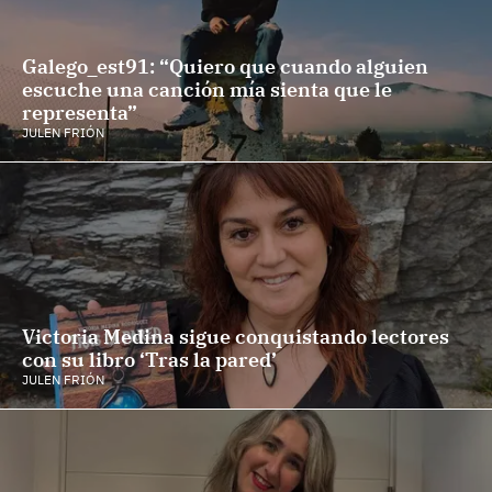
Galego_est91: “Quiero que cuando alguien
escuche una canción mía sienta que le
representa”
JULEN FRIÓN
Victoria Medina sigue conquistando lectores
con su libro ‘Tras la pared’
JULEN FRIÓN